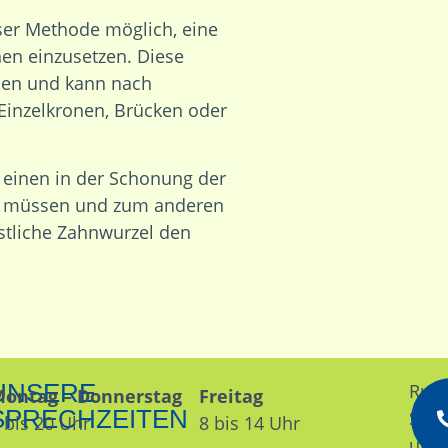
ser Methode möglich, eine
hen einzusetzen. Diese
hen und kann nach
 Einzelkronen, Brücken oder
 einen in der Schonung der
en müssen und zum anderen
stliche Zahnwurzel den
UNSERE
Rufe
ontag – Donnerstag
Freitag
SPRECHZEITEN
Sie
 bis 20 Uhr
8 bis 14 Uhr
uns